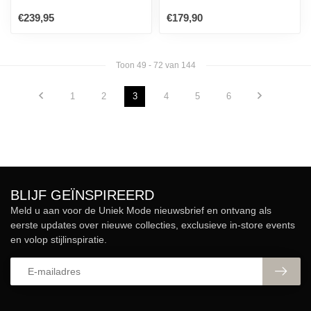
€239,95
€179,90
Toon
49
-
72
van 144
1
2
3
4
5
6
BLIJF GEÏNSPIREERD
Meld u aan voor de Uniek Mode nieuwsbrief en ontvang als
eerste updates over nieuwe collecties, exclusieve in-store events
en volop stijlinspiratie.