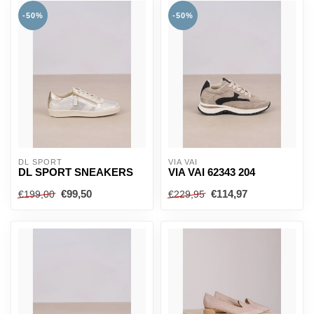
-50%
-50%
DL SPORT
VIA VAI
DL SPORT SNEAKERS
VIA VAI 62343 204
€99,50
€114,97
€199,00
€229,95