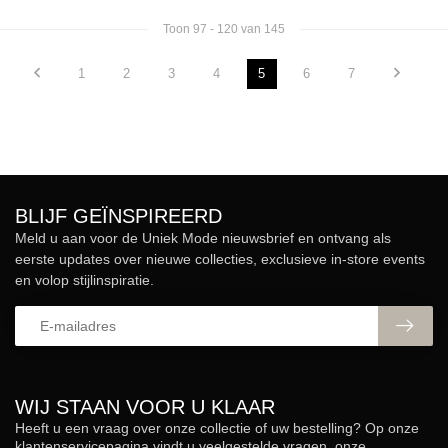
Toon
97
-
120
van 145
1
2
3
4
5
6
7
BLIJF GEÏNSPIREERD
Meld u aan voor de Uniek Mode nieuwsbrief en ontvang als
eerste updates over nieuwe collecties, exclusieve in-store events
en volop stijlinspiratie.
WIJ STAAN VOOR U KLAAR
Heeft u een vraag over onze collectie of uw bestelling? Op onze
klantenservicepagina vindt u veelgestelde vragen, onze