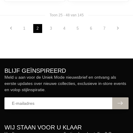
Toon
25
-
48
van 145
1
2
3
4
5
6
7
BLIJF GEÏNSPIREERD
Meld u aan voor de Uniek Mode nieuwsbrief en ontvang als
eerste updates over nieuwe collecties, exclusieve in-store events
en volop stijlinspiratie.
WIJ STAAN VOOR U KLAAR