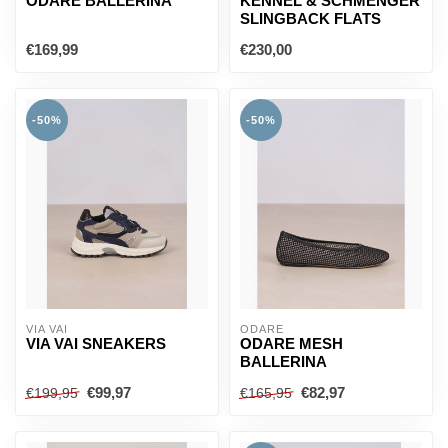
ODARE BALLERINA
KENNEL & SCHMENGER
SLINGBACK FLATS
€169,99
€230,00
-50%
-50%
VIA VAI
ODARE
VIA VAI SNEAKERS
ODARE MESH
BALLERINA
€99,97
€82,97
€199,95
€165,95