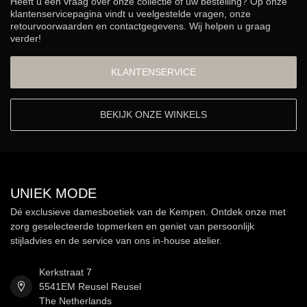
Heeft u een vraag over onze collectie of uw bestelling? Op onze
klantenservicepagina vindt u veelgestelde vragen, onze
retourvoorwaarden en contactgegevens. Wij helpen u graag
verder!
KLANTENSERVICE
BEKIJK ONZE WINKELS
UNIEK MODE
Dé exclusieve damesboetiek van de Kempen. Ontdek onze met
zorg geselecteerde topmerken en geniet van persoonlijk
stijladvies en de service van ons in-house atelier.
Kerkstraat 7
5541EM Reusel Reusel
The Netherlands