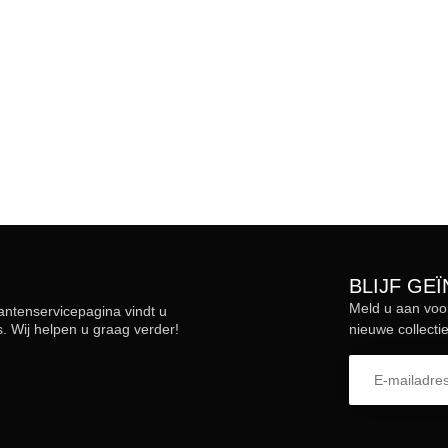
BLIJF GE
Meld u aan voo
lantenservicepagina vindt u
 Wij helpen u graag verder!
nieuwe collectie