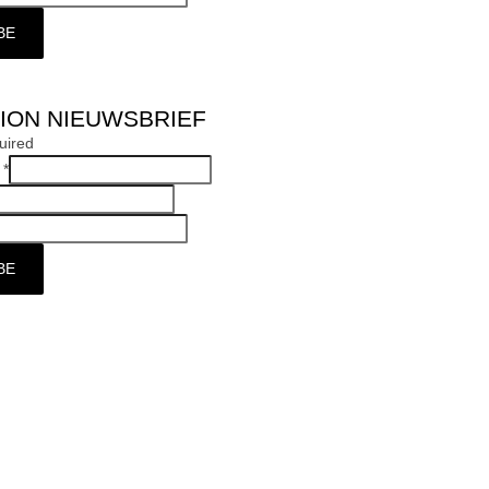
ION NIEUWSBRIEF
uired
s
*