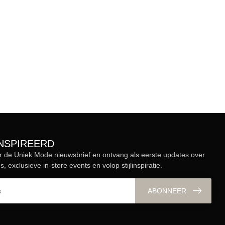
ÏNSPIREERD
r de Uniek Mode nieuwsbrief en ontvang als eerste updates over
s, exclusieve in-store events en volop stijlinspiratie.
ABONNEER