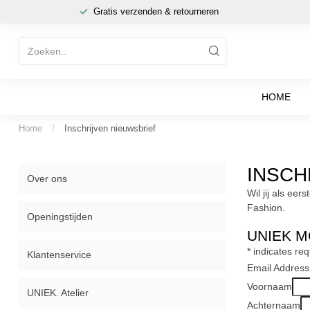
Gratis verzenden & retourneren
HOME
Home
/
Inschrijven nieuwsbrief
INSCH
Over ons
Wil jij als ee
Fashion.
Openingstijden
UNIEK M
*
indicates req
Klantenservice
Email Addres
Voornaam
UNIEK. Atelier
Achternaam