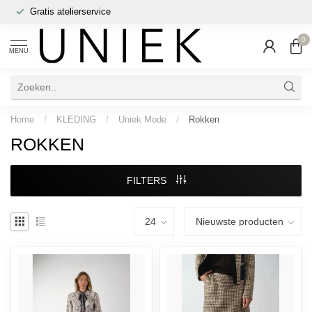
Gratis atelierservice
0
MENU
Home
/
KLEDING
/
Uniek Mode
/
Rokken
ROKKEN
FILTERS