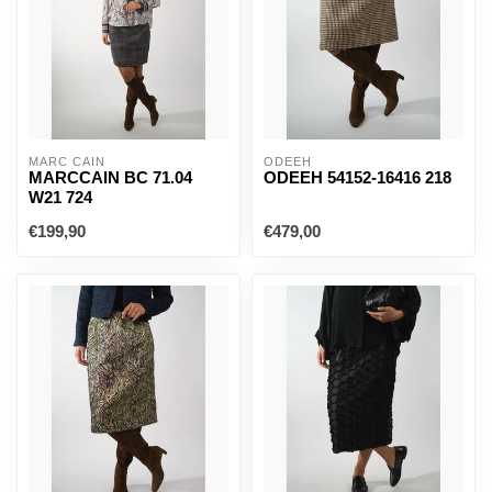
MARC CAIN
ODEEH
MARCCAIN BC 71.04
ODEEH 54152-16416 218
W21 724
€199,90
€479,00