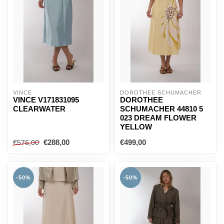
VINCE
DOROTHEE SCHUMACHER
VINCE V171831095
DOROTHEE
CLEARWATER
SCHUMACHER 44810 5
023 DREAM FLOWER
YELLOW
€288,00
€499,00
€576,00
-50%
-50%