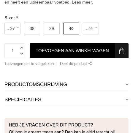
en heeft een uitneembaar voetbed.
Lees meer
.
Size:
*
40
37
38
39
41
TOEVOEGEN AAN WINKELWAGEN
Toevoegen om te vergelijken
Deel dit product
PRODUCTOMSCHRIJVING
SPECIFICATIES
HEB JE VRAGEN OVER DIT PRODUCT?
Of loop je ergens tegen aan? Dan kan je altijd terecht bij