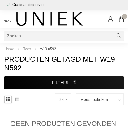
Gratis atelierservice
0
MENU
Home
/
Tags
/
w19 n592
PRODUCTEN GETAGD MET W19
N592
FILTERS
GEEN PRODUCTEN GEVONDEN!