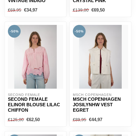
VINTAGE INDIGO
CRYSTAL PINK
€34,97
€69,50
€69,95
€139,00
-50%
-50%
SECOND FEMALE
MSCH COPENHAGEN
SECOND FEMALE
MSCH COPENHAGEN
ELINOR BLOUSE LILAC
JOSILYNHW VEST
CHIFFON
EGRET
€62,50
€44,97
€125,00
€89,95