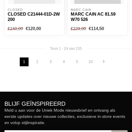
CLOSED
MARC CAIN
CLOSED C21444-01D-2W
MARC CAIN AC 81.59
200
W70 526
€120,00
€114,50
€240,00
€229,00
Toon
1
-
24
van 235
1
2
3
4
5
10
BLIJF GEÏNSPIREERD
Meld u aan voor de Uniek Mode nieuwsbrief en ontvang als
eerste updates over nieuwe collecties, exclusieve in-store events
en volop stijlinspiratie.