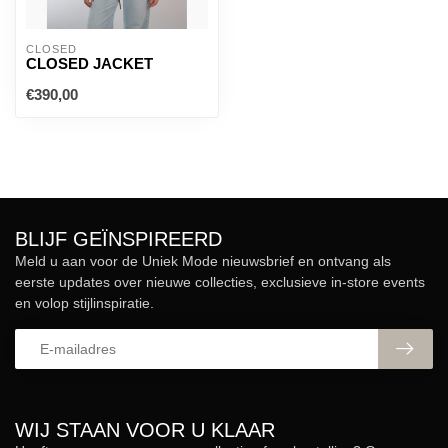
CLOSED
CLOSED JACKET
€390,00
BLIJF GEÏNSPIREERD
Meld u aan voor de Uniek Mode nieuwsbrief en ontvang als
eerste updates over nieuwe collecties, exclusieve in-store events
en volop stijlinspiratie.
WIJ STAAN VOOR U KLAAR