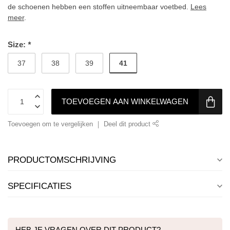
de schoenen hebben een stoffen uitneembaar voetbed.
Lees
meer
.
Size:
*
41
37
38
39
TOEVOEGEN AAN WINKELWAGEN
Toevoegen om te vergelijken
Deel dit product
PRODUCTOMSCHRIJVING
SPECIFICATIES
HEB JE VRAGEN OVER DIT PRODUCT?