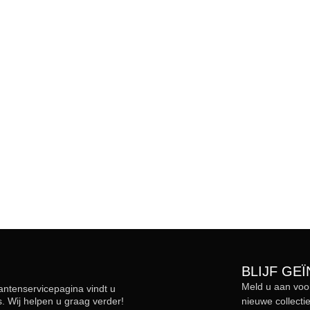
BLIJF GE
Meld u aan voo
lantenservicepagina vindt u
 Wij helpen u graag verder!
nieuwe collectie