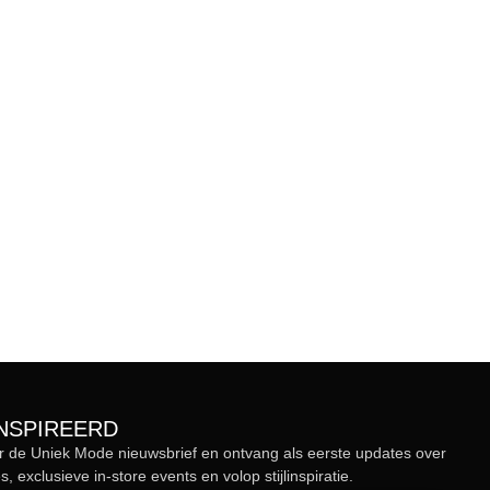
ÏNSPIREERD
r de Uniek Mode nieuwsbrief en ontvang als eerste updates over
s, exclusieve in-store events en volop stijlinspiratie.