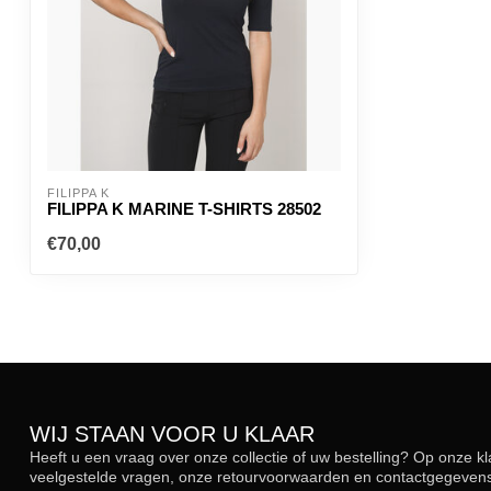
FILIPPA K
FILIPPA K MARINE T-SHIRTS 28502
€70,00
WIJ STAAN VOOR U KLAAR
Heeft u een vraag over onze collectie of uw bestelling? Op onze k
veelgestelde vragen, onze retourvoorwaarden en contactgegevens.