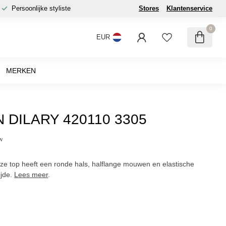
Persoonlijke styliste
Stores
Klantenservice
0
EUR
MERKEN
DILARY 420110 3305
tw
ze top heeft een ronde hals, halflange mouwen en elastische
ijde.
Lees meer
.