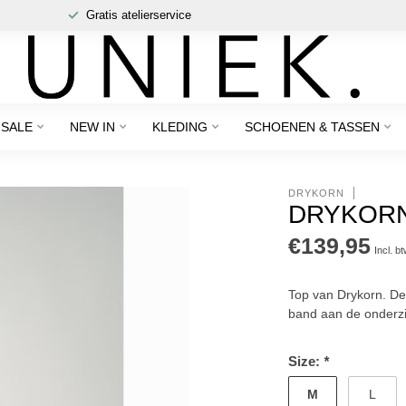
Gratis atelierservice
SALE
NEW IN
KLEDING
SCHOENEN & TASSEN
DRYKORN
DRYKORN 
€139,95
Incl. b
Top van Drykorn. De
band aan de onderz
Size:
*
M
L