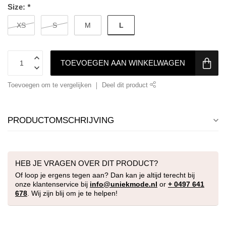
Size:
*
L
XS
S
M
TOEVOEGEN AAN WINKELWAGEN
Toevoegen om te vergelijken
Deel dit product
PRODUCTOMSCHRIJVING
HEB JE VRAGEN OVER DIT PRODUCT?
Of loop je ergens tegen aan? Dan kan je altijd terecht bij
onze klantenservice bij
info@uniekmode.nl
or
+ 0497 641
678
. Wij zijn blij om je te helpen!