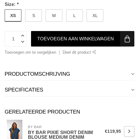
Size:
*
XS
S
M
L
XL
TOEVOEGEN AAN WINKELWAGEN
Toevoegen om te vergelijken
Deel dit product
PRODUCTOMSCHRIJVING
SPECIFICATIES
GERELATEERDE PRODUCTEN
BY BAR
€119,95
BY BAR PIXIE SHORT DENIM
BLOUSE MEDIUM DENIM