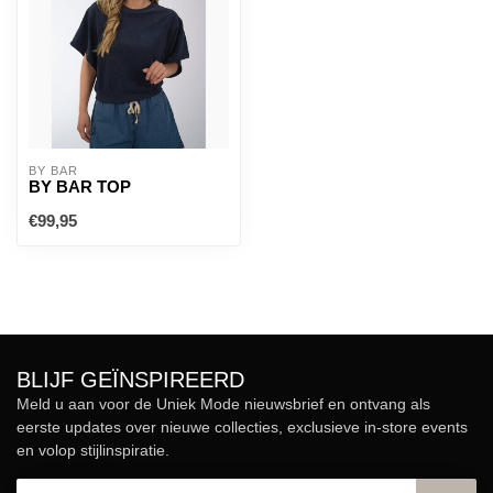
BY BAR
BY BAR TOP
€99,95
BLIJF GEÏNSPIREERD
Meld u aan voor de Uniek Mode nieuwsbrief en ontvang als
eerste updates over nieuwe collecties, exclusieve in-store events
en volop stijlinspiratie.