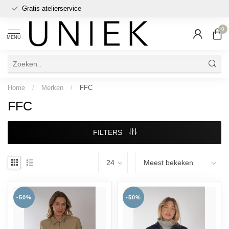
Gratis atelierservice
0
MENU
Home
/
Merken
/
FFC
FFC
FILTERS
-50%
-50%