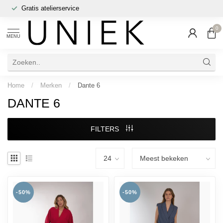
Gratis atelierservice
0
MENU
Home
/
Merken
/
Dante 6
DANTE 6
FILTERS
-50%
-50%