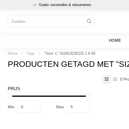
Gratis verzenden & retourneren
HOME
Home
/
Tags
/
"Size: L" 010413230115 1 € 65
PRODUCTEN GETAGD MET "SIZE:
0
Pro
PRIJS
Min
Max