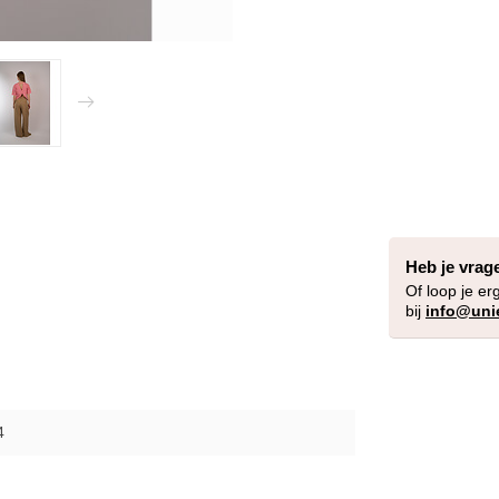
Heb je vrag
Of loop je er
bij
info@uni
4