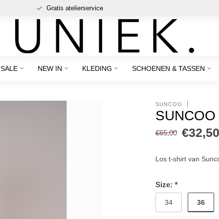
Gratis atelierservice
SALE
NEW IN
KLEDING
SCHOENEN & TASSEN
SUNCOO
SUNCOO 
€32,5
€65,00
Los t-shirt van Sun
Size:
*
36
34