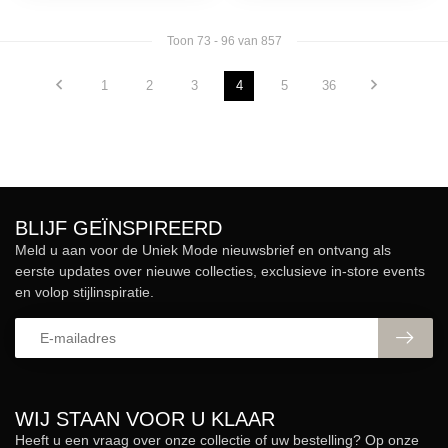
Toon
73
-
96
van 857
1
2
3
4
5
36
BLIJF GEÏNSPIREERD
Meld u aan voor de Uniek Mode nieuwsbrief en ontvang als
eerste updates over nieuwe collecties, exclusieve in-store events
en volop stijlinspiratie.
WIJ STAAN VOOR U KLAAR
Heeft u een vraag over onze collectie of uw bestelling? Op onze