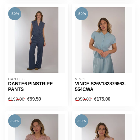
-50%
-50%
DANTE 6
VINCE
DANTE6 PINSTRIPE
VINCE S26V182879863-
PANTS
554CWA
€99,50
€175,00
€199,00
€350,00
-50%
-50%