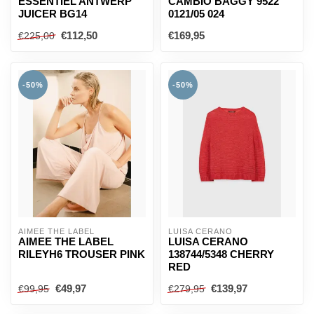
ESSENTIEL ANTWERP
CAMBIO BAGGY 9522
JUICER BG14
0121/05 024
€112,50
€169,95
€225,00
-50%
-50%
AÍMÉE THE LABEL
LUISA CERANO
AIMEE THE LABEL
LUISA CERANO
RILEYH6 TROUSER PINK
138744/5348 CHERRY
RED
€49,97
€139,97
€99,95
€279,95