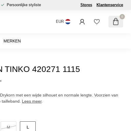
Persoonlijke styliste
Stores
Klantenservice
0
EUR
MERKEN
TINKO 420271 1115
tw
Drykorn met een wijde silhouet en normale lengte. Voorzien van
 tailleband.
Lees meer
.
L
M