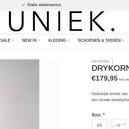
Gratis atelierservice
SALE
NEW IN
KLEDING
SCHOENEN & TASSEN
DRYKORN
DRYKORN 
€179,95
Incl. b
Gebreide broek van 
een brede elastische
Size:
*
XS
S