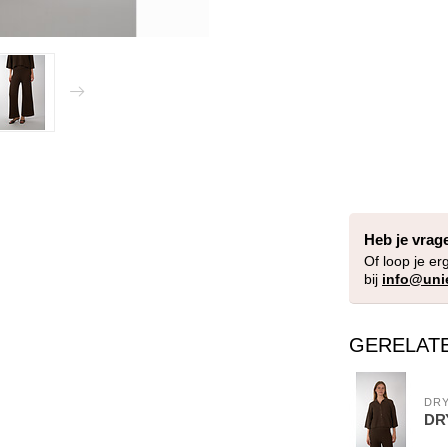
Heb je vrag
Of loop je er
bij
info@uni
GERELAT
DR
DR