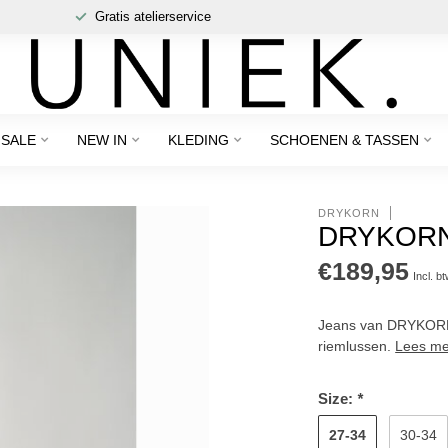
Gratis atelierservice
SALE
NEW IN
KLEDING
SCHOENEN & TASSEN
DRYKORN
DRYKORN
€189,95
Incl. b
Jeans van DRYKORN, 
riemlussen.
Lees me
Size:
*
27-34
30-34