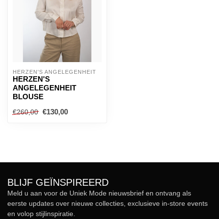
HERZEN'S ANGELEGENHEIT
HERZEN'S
ANGELEGENHEIT
BLOUSE
€130,00
€260,00
BLIJF GEÏNSPIREERD
Meld u aan voor de Uniek Mode nieuwsbrief en ontvang als
eerste updates over nieuwe collecties, exclusieve in-store events
en volop stijlinspiratie.