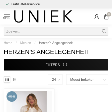
Gratis atelierservice
0
MENU
Home
/
Merken
/
Herzen's Angelegenheit
HERZEN'S ANGELEGENHEIT
FILTERS
-50%